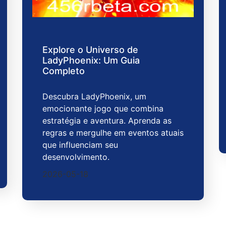
Explore o Universo de
LadyPhoenix: Um Guia
Completo
Descubra LadyPhoenix, um
emocionante jogo que combina
estratégia e aventura. Aprenda as
regras e mergulhe em eventos atuais
que influenciam seu
desenvolvimento.
2026-05-18