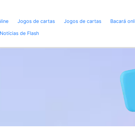
line
Jogos de cartas
Jogos de cartas
Bacará onl
Notícias de Flash