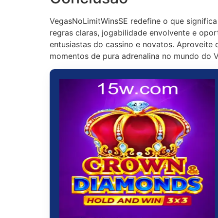
VegasNoLimitWinsSE redefine o que significa
regras claras, jogabilidade envolvente e op
entusiastas do cassino e novatos. Aproveite 
momentos de pura adrenalina no mundo do 