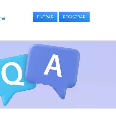
ENTRAR
REGISTRAR
ine