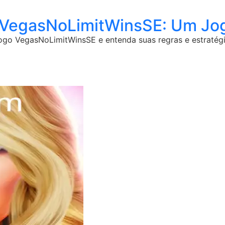
VegasNoLimitWinsSE: Um Jog
ogo VegasNoLimitWinsSE e entenda suas regras e estratégi