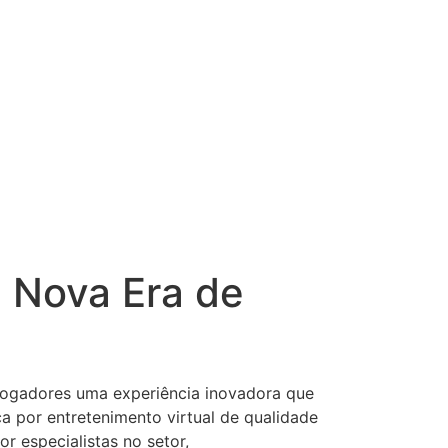
 Nova Era de
 jogadores uma experiência inovadora que
a por entretenimento virtual de qualidade
r especialistas no setor,