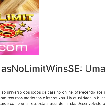
gasNoLimitWinsSE: Uma
ao universo dos jogos de cassino online, oferecendo aos
om recursos modernos e interativos. Na atualidade, a busc
o surge como uma resposta a essa demanda. Desenvolvido po