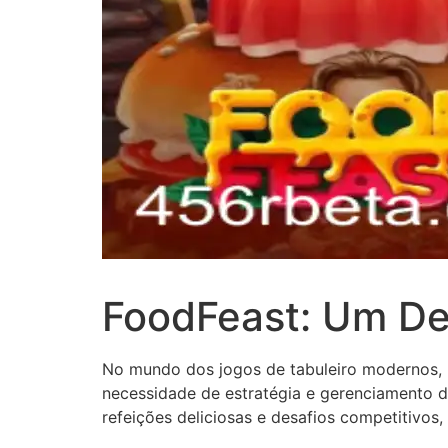
FoodFeast: Um Des
No mundo dos jogos de tabuleiro modernos,
necessidade de estratégia e gerenciamento d
refeições deliciosas e desafios competitivos