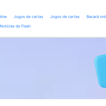
line
Jogos de cartas
Jogos de cartas
Bacará onl
Notícias de Flash