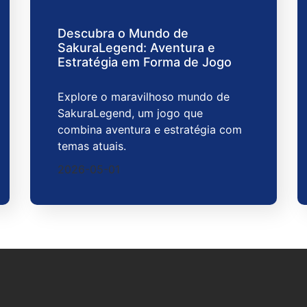
Descubra o Mundo de
SakuraLegend: Aventura e
Estratégia em Forma de Jogo
Explore o maravilhoso mundo de
SakuraLegend, um jogo que
combina aventura e estratégia com
temas atuais.
2026-05-01