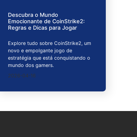
Descubra o Mundo
Emocionante de CoinStrike2:
Regras e Dicas para Jogar
Explore tudo sobre CoinStrike2, um
novo e empolgante jogo de
estratégia que está conquistando o
mundo dos gamers.
2026-04-16