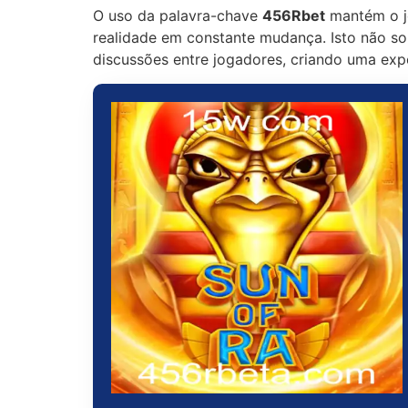
O uso da palavra-chave
456Rbet
mantém o jo
realidade em constante mudança. Isto não s
discussões entre jogadores, criando uma expe